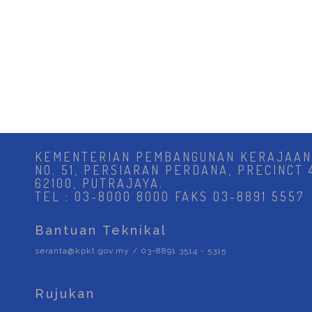
KEMENTERIAN PEMBANGUNAN KERAJAAN
NO. 51, PERSIARAN PERDANA, PRECINCT 
62100, PUTRAJAYA.
TEL : 03-8000 8000 FAKS 03-8891 5557
Bantuan Teknikal
seranta@kpkt.gov.my / 03-8891 3514 - 5315
Rujukan