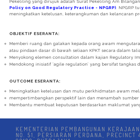
Pekeliling yang dirujuk adalah Surat Pekeliling Am Bilanga
Policy on Good Regulatory Practice - NPGRP)
. NPGRP tu
meningkatkan ketelusan, keterangkuman dan kelancaran pro
OBJEKTIF ESERANTA:
Memberi ruang dan galakan kepada orang awam mengutara
atau pindaan dasar di bawah seliaan KPKT secara dalam tali
Menyokong elemen consultation dalam kajian Regulatory Imp
Mendokong inisiatif ‘agile regulation’ yang bersifat tangk
OUTCOME ESERANTA:
Meningkatkan ketelusan dan mutu perkhidmatan awam mela
mempertimbangkan perspektif lain dan menambah sumber m
Membantu membuat keputusan berdasarkan maklumat yang 
KEMENTERIAN PEMBANGUNAN KERAJAAN
NO. 51, PERSIARAN PERDANA, PRECINCT 