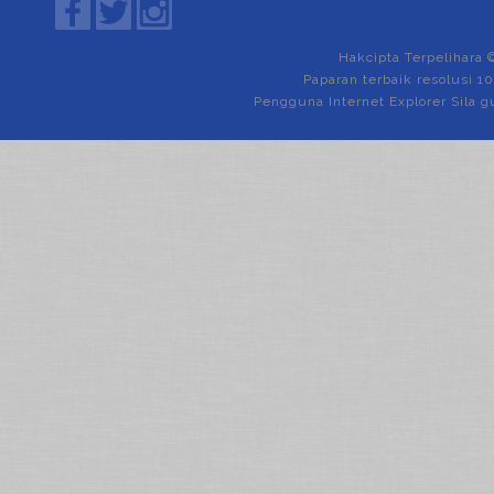
Hakcipta Terpelihara 
Paparan terbaik resolusi 1
Pengguna Internet Explorer Sila g