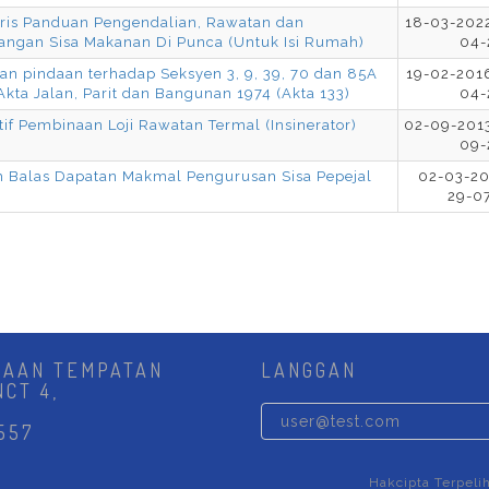
aris Panduan Pengendalian, Rawatan dan
18-03-2022
angan Sisa Makanan Di Punca (Untuk Isi Rumah)
04-
n pindaan terhadap Seksyen 3, 9, 39, 70 dan 85A
19-02-2016
kta Jalan, Parit dan Bangunan 1974 (Akta 133)
04-
tif Pembinaan Loji Rawatan Termal (Insinerator)
02-09-2013
09-
 Balas Dapatan Makmal Pengurusan Sisa Pepejal
02-03-20
29-0
JAAN TEMPATAN
LANGGAN
NCT 4,
557
Hakcipta Terpeli