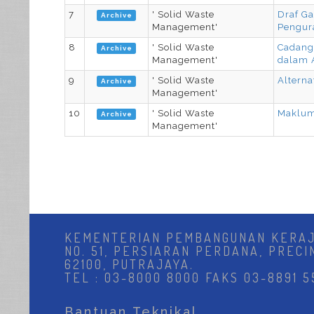
7
' Solid Waste
Draf G
Archive
Management'
Pengur
8
' Solid Waste
Cadanga
Archive
Management'
dalam A
9
' Solid Waste
Alterna
Archive
Management'
10
' Solid Waste
Maklum
Archive
Management'
KEMENTERIAN PEMBANGUNAN KERA
NO. 51, PERSIARAN PERDANA, PRECI
62100, PUTRAJAYA.
TEL : 03-8000 8000 FAKS 03-8891 5
Bantuan Teknikal