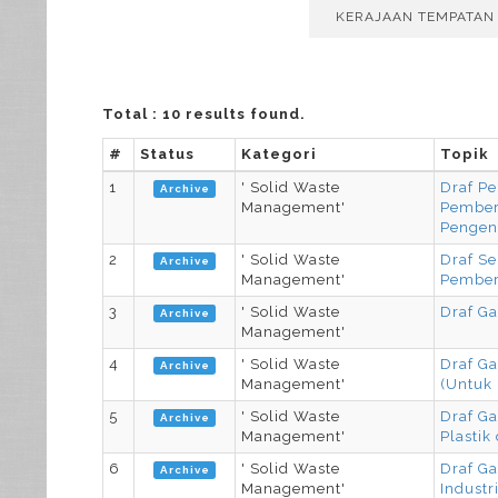
KERAJAAN TEMPATAN
Total : 10 results found.
#
Status
Kategori
Topik
1
' Solid Waste
Draf Pe
Archive
Management'
Pember
Pengen
2
' Solid Waste
Draf S
Archive
Management'
Pember
3
' Solid Waste
Draf G
Archive
Management'
4
' Solid Waste
Draf G
Archive
Management'
(Untuk 
5
' Solid Waste
Draf Ga
Archive
Management'
Plastik
6
' Solid Waste
Draf G
Archive
Management'
Industr