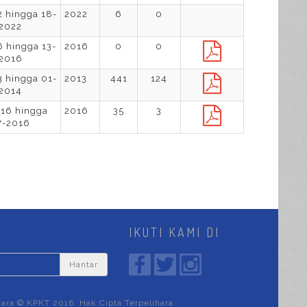
 hingga 18-
2022
6
0
2022
 hingga 13-
2016
0
0
2016
 hingga 01-
2013
441
124
2014
16 hingga
2016
35
3
7-2016
IKUTI KAMI DI
Hantar
hara © KPKT 2016. Hak Cipta Terpelihara.