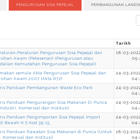
PENGURUSAN SISA PEPEJAL
PEMBANGUNAN LANDS
Tarikh
raturan-Peraturan Pengurusan Sisa Pepejal dan
18-03-2022
sihan Awam (Pelesenan) (Pengurusan atau
05-
dalian Kemudahan Pengurusan Sisa Pepejal)
emakan semula Akta Pengurusan Sisa Pepejal dan
24-03-2022
sihan Awam 2007 [Akta 672]
04-
aris Panduan Pembangunan Waste Eco Park
24-03-2022
04-
aris Panduan Pengurangan Sisa Makanan Di Punca
24-03-2022
Industri, Komersial dan Institusi)
04-
ris Panduan Pengimportan Sisa Pepejal Import
24-03-2022
 di Bawah H.S Kod 39.15
04-
aris Panduan Rawatan Sisa Makanan di Punca (Untuk
18-03-2022
i, Komersial dan Institusi)
04-