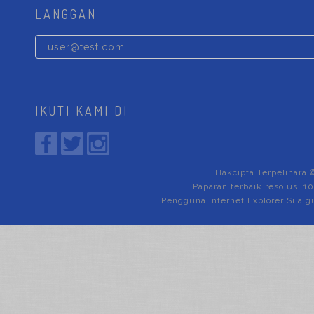
LANGGAN
IKUTI KAMI DI
Hakcipta Terpelihara 
Paparan terbaik resolusi 1
Pengguna Internet Explorer Sila g