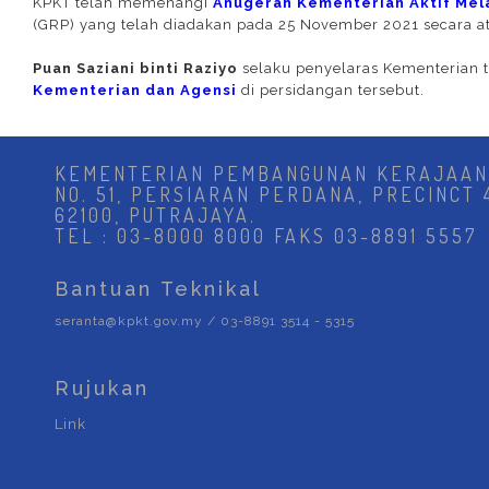
KPKT telah memenangi
Anugerah Kementerian Aktif Me
(GRP) yang telah diadakan pada 25 November 2021 secara ata
Puan Saziani binti Raziyo
selaku penyelaras Kementerian
Kementerian dan Agensi
di persidangan tersebut.
KEMENTERIAN PEMBANGUNAN KERAJAAN
NO. 51, PERSIARAN PERDANA, PRECINCT 
62100, PUTRAJAYA.
TEL : 03-8000 8000 FAKS 03-8891 5557
Bantuan Teknikal
seranta@kpkt.gov.my / 03-8891 3514 - 5315
Rujukan
Link