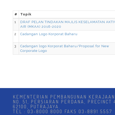
#
Topik
1
DRAF PELAN TINDAKAN MAJLIS KESELAMATAN AKTIV
AIR (MKAA) 2016-2020
2
Cadangan Logo Korporat Baharu
3
Cadangan logo Korporat Baharu/Proposal for New
Corporate Logo
KEMENTERIAN PEMBANGUNAN KERAJAAN
NO. 51, PERSIARAN PERDANA, PRECINCT 
62100, PUTRAJAYA.
TEL : 03-8000 8000 FAKS 03-8891 5557