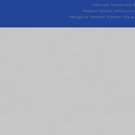
Hakcipta Terpelihara 
Paparan terbaik resolusi 1
Pengguna Internet Explorer Sila g