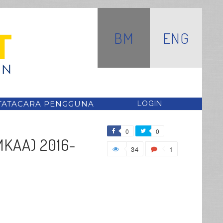
BM
ENG
TATACARA PENGGUNA
LOGIN
0
0
MKAA) 2016-
34
1