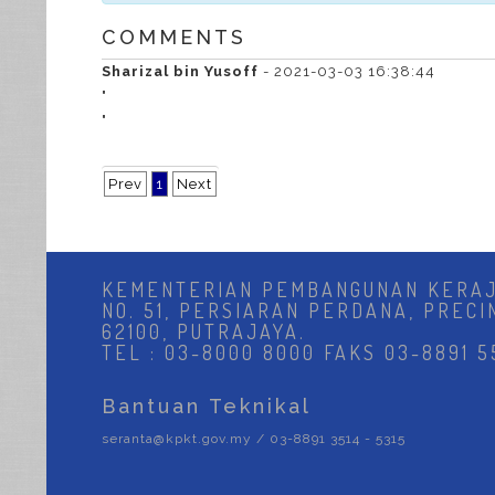
COMMENTS
Sharizal bin Yusoff
- 2021-03-03 16:38:44
"
"
Prev
1
Next
KEMENTERIAN PEMBANGUNAN KERA
NO. 51, PERSIARAN PERDANA, PRECI
62100, PUTRAJAYA.
TEL : 03-8000 8000 FAKS 03-8891 5
Bantuan Teknikal
seranta@kpkt.gov.my / 03-8891 3514 - 5315