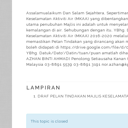
Assalamualaikum Dan Salam Sejahtera, Sepertiman
Keselamatan Aktiviti Air (MKAA) yang dibentangka
utama penubuhan Majlis ini adalah untuk menyelar
kemalangan di air. Sehubungan dengan itu, YBhg.
Keselamatan Aktiviti Air (MKAA) 2016-2020 melal
memastikan Pelan Tindakan yang dirancang akan m
boleh didapati di https://drive.google.com/file
YBhg. Datuk/Dato'/Datin/tuan/puan amatlah diha
AZHAN BINTI AHMAD) Penolong Setiausaha Kanan (D
Malaysia 03-8891 5539 03-8891 3191 nor.azhan@k
LAMPIRAN
DRAF PELAN TINDAKAN MAJLIS KESELAMATAN
This topic is closed