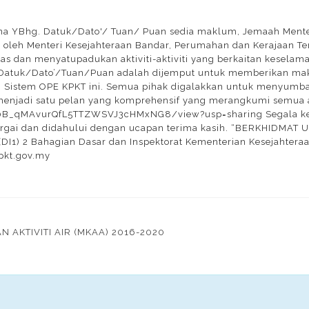
a YBhg. Datuk/Dato'/ Tuan/ Puan sedia maklum, Jemaah Menter
n oleh Menteri Kesejahteraan Bandar, Perumahan dan Kerajaan Te
as dan menyatupadukan aktiviti-aktiviti yang berkaitan keselam
 Datuk/Dato’/Tuan/Puan adalah dijemput untuk memberikan mak
ui Sistem OPE KPKT ini. Semua pihak digalakkan untuk menyumba
enjadi satu pelan yang komprehensif yang merangkumi semua as
/d/0B_qMAvurQfL5TTZWSVJ3cHMxNG8/view?usp=sharing Segala ker
rgai dan didahului dengan ucapan terima kasih. “BERKHIDMAT
I1) 2 Bahagian Dasar dan Inspektorat Kementerian Kesejahter
pkt.gov.my
 AKTIVITI AIR (MKAA) 2016-2020