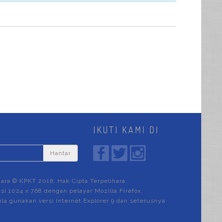
IKUTI KAMI DI
Hantar
hara © KPKT 2016. Hak Cipta Terpelihara.
si 1024 x 768 dengan pelayar Mozilla Firefox.
ila gunakan versi Internet Explorer 9 dan seterusnya