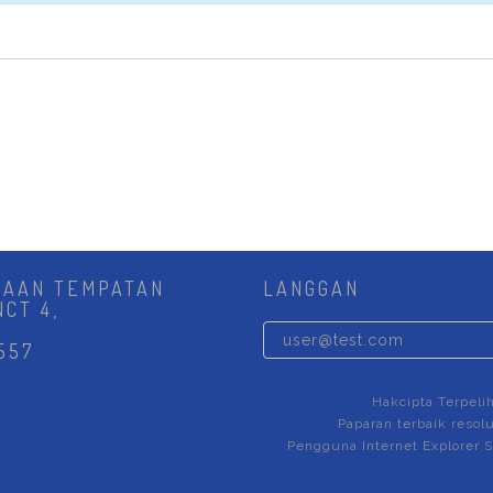
JAAN TEMPATAN
LANGGAN
NCT 4,
557
Hakcipta Terpeli
Paparan terbaik resolu
Pengguna Internet Explorer S