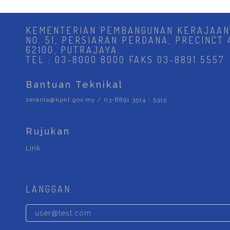
KEMENTERIAN PEMBANGUNAN KERAJAAN
NO. 51, PERSIARAN PERDANA, PRECINCT 
62100, PUTRAJAYA.
TEL : 03-8000 8000 FAKS 03-8891 5557
Bantuan Teknikal
seranta@kpkt.gov.my / 03-8891 3514 - 5315
Rujukan
Link
LANGGAN