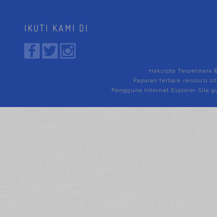
IKUTI KAMI DI
Hakcipta Terpelihara 
Paparan terbaik resolusi 1
Pengguna Internet Explorer Sila g