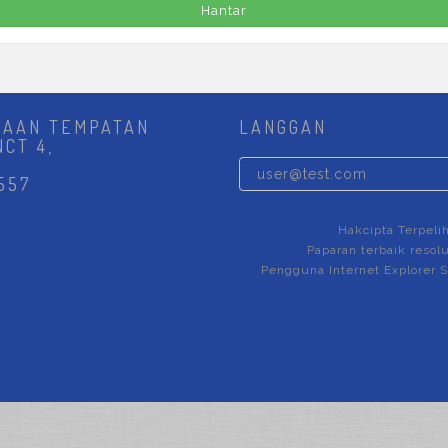
Hantar
JAAN TEMPATAN
LANGGAN
NCT 4,
557
Hakcipta Terpeli
Paparan terbaik resolu
Pengguna Internet Explorer S