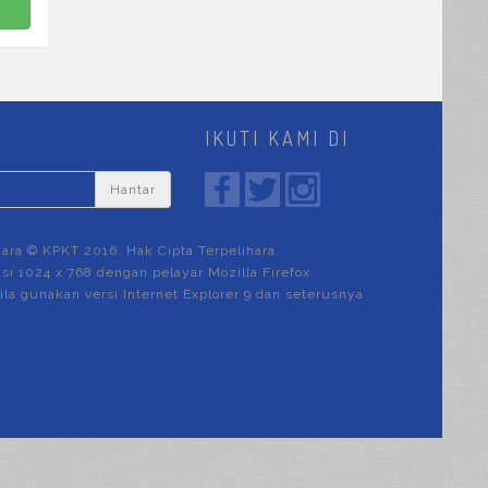
IKUTI KAMI DI
Hantar
hara © KPKT 2016. Hak Cipta Terpelihara.
si 1024 x 768 dengan pelayar Mozilla Firefox.
ila gunakan versi Internet Explorer 9 dan seterusnya