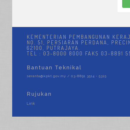
KEMENTERIAN PEMBANGUNAN KERA
NO. 51, PERSIARAN PERDANA, PRECI
62100, PUTRAJAYA.
TEL : 03-8000 8000 FAKS 03-8891 5
Bantuan Teknikal
seranta@kpkt.gov.my / 03-8891 3514 - 5315
Rujukan
Link