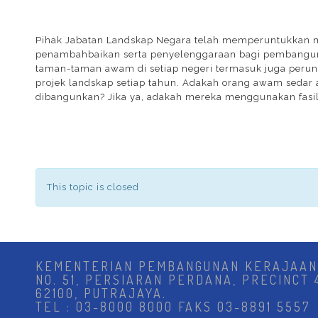
Pihak Jabatan Landskap Negara telah memperuntukkan m
penambahbaikan serta penyelenggaraan bagi pembangunan
taman-taman awam di setiap negeri termasuk juga perun
projek landskap setiap tahun. Adakah orang awam sedar 
dibangunkan? Jika ya, adakah mereka menggunakan fasili
This topic is closed
KEMENTERIAN PEMBANGUNAN KERAJAAN
NO. 51, PERSIARAN PERDANA, PRECINCT 
62100, PUTRAJAYA.
TEL : 03-8000 8000 FAKS 03-8891 5557