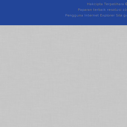
Hakcipta Terpelihara 
Paparan terbaik resolusi 1
Pengguna Internet Explorer Sila g